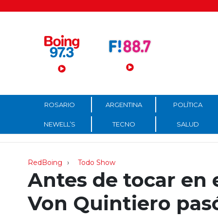
Menú Principal
ROSARIO
ARGENTINA
POLÍTICA
NEWELL’S
TECNO
SALUD
RedBoing
Todo Show
Antes de tocar en e
Von Quintiero pas