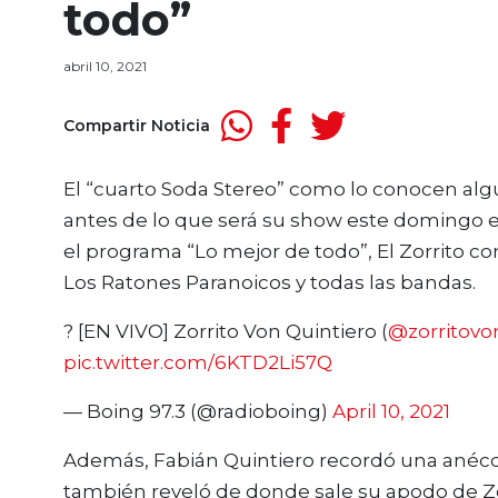
todo”
abril 10, 2021
Compartir Noticia
El “cuarto Soda Stereo” como lo conocen alg
antes de lo que será su show este domingo en
el programa “Lo mejor de todo”, El Zorrito co
Los Ratones Paranoicos y todas las bandas.
? [EN VIVO] Zorrito Von Quintiero (
@zorritovo
pic.twitter.com/6KTD2Li57Q
— Boing 97.3 (@radioboing)
April 10, 2021
Además, Fabián Quintiero recordó una anéc
también reveló de donde sale su apodo de Zor