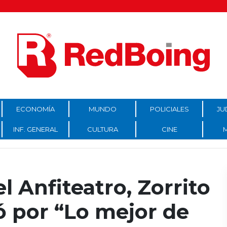
ECONOMÍA
MUNDO
POLICIALES
JU
INF. GENERAL
CULTURA
CINE
l Anfiteatro, Zorrito
ó por “Lo mejor de