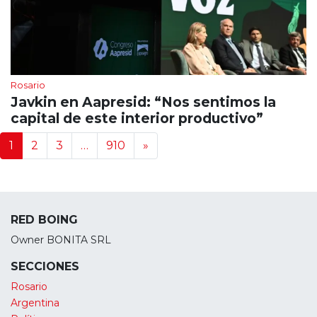
Rosario
Javkin en Aapresid: “Nos sentimos la
capital de este interior productivo”
Navegación de noticias
1
2
3
…
910
»
RED BOING
Owner BONITA SRL
SECCIONES
Rosario
Argentina