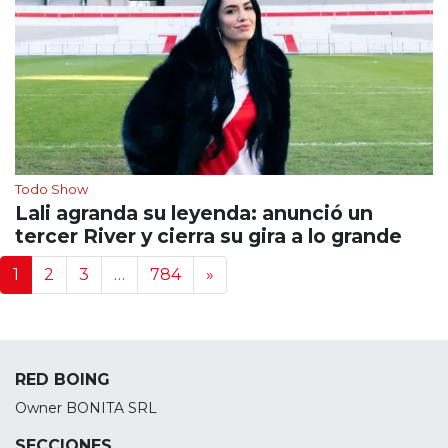
Todo Show
Lali agranda su leyenda: anunció un
tercer River y cierra su gira a lo grande
Navegación de noticias
1
2
3
…
784
»
RED BOING
Owner BONITA SRL
SECCIONES