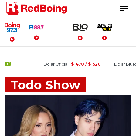
Menú Principal
$1470 / $1520
$1520
Dólar Oficial:
Dólar Blue:
Todo Show