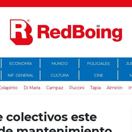
ECONOMÍA
MUNDO
POLICIALES
JU
INF. GENERAL
CULTURA
CINE
Colapinto
Di María
Campaz
Puccini
Tapia
Almirón
I
 colectivos este
 de mantenimiento