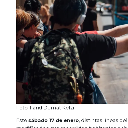
Foto: Farid Dumat Kelzi
Este
sábado 17 de enero
, distintas líneas d