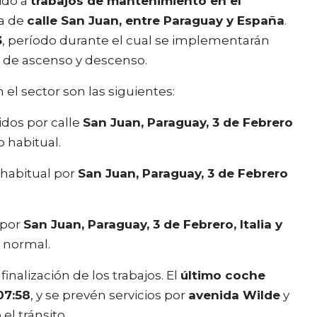
ido a
trabajos de mantenimiento en el
na de
calle San Juan, entre Paraguay y España
.
3
, período durante el cual se implementarán
 de ascenso y descenso.
 el sector son las siguientes:
idos por calle
San Juan, Paraguay, 3 de Febrero
o habitual.
 habitual por
San Juan, Paraguay, 3 de Febrero
n por
San Juan, Paraguay, 3 de Febrero, Italia y
o normal.
 finalización de los trabajos. El
último coche
07:58
, y se prevén servicios por
avenida Wilde
y
el tránsito.