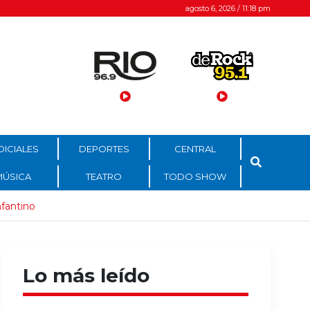
agosto 6, 2026 / 11:18 pm
DICIALES
DEPORTES
CENTRAL
MÚSICA
TEATRO
TODO SHOW
nfantino
Lo más leído