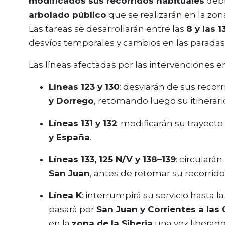
modificados sus recorridos habituales
deb
arbolado público
que se realizarán en la zo
Las tareas se desarrollarán entre las
8 y las 1
desvíos temporales y cambios en las paradas
Las líneas afectadas por las intervenciones en
Líneas 123 y 130
: desviarán de sus recorr
y Dorrego
, retomando luego su itinerari
Líneas 131 y 132
: modificarán su trayecto
y España
.
Líneas 133, 125 N/V y 138–139
: circulará
San Juan
, antes de retomar su recorrid
Línea K
: interrumpirá su servicio hasta la
pasará por
San Juan y Corrientes a las 
en la
zona de la Siberia
una vez liberado 