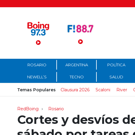
Menú Principal
ROSARIO
ARGENTINA
POLÍTICA
NEWELL’S
TECNO
SALUD
Temas Populares
Clausura 2026
Scaloni
River
RedBoing
Rosario
Cortes y desvíos de
sábado por tareas