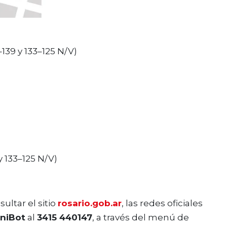
8–139 y 133–125 N/V)
 y 133–125 N/V)
ltar el sitio
rosario.gob.ar
, las redes oficiales
niBot
al
3415 440147
, a través del menú de