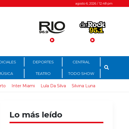
agosto 6, 2026 / 12:48 pm
DICIALES
DEPORTES
CENTRAL
MÚSICA
TEATRO
TODO SHOW
rto
Inter Miami
Lula Da Silva
Silvina Luna
Lo más leído