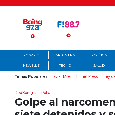
Menú Principal
ROSARIO
ARGENTINA
POLÍTICA
NEWELL’S
TECNO
SALUD
Temas Populares
Javier Milei
Lionel Messi
Ley de
RedBoing
Policiales
Golpe al narcomen
siete detenidos y 