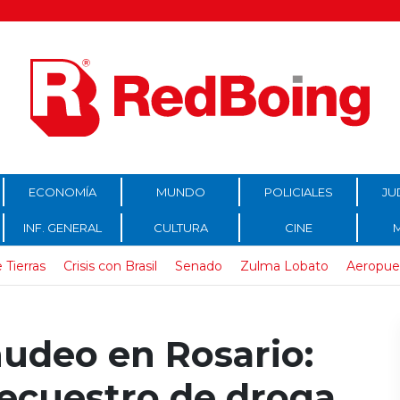
ECONOMÍA
MUNDO
POLICIALES
JU
INF. GENERAL
CULTURA
CINE
 Tierras
Crisis con Brasil
Senado
Zulma Lobato
Aeropue
udeo en Rosario:
secuestro de droga,