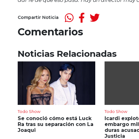
Compartir Noticia
Comentarios
Noticias Relacionadas
Todo Show
Todo Show
Se conoció cómo está Luck
Icardi explot
Ra tras su separación con La
embargo mill
Joaqui
duras acusac
Justicia