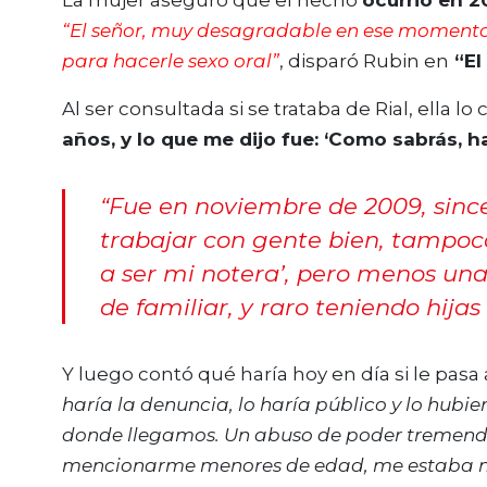
La mujer aseguró que el hecho
ocurrió en 
“El señor, muy desagradable en ese momento, 
para hacerle sexo oral”
, disparó Rubin en
“El
Al ser consultada si se trataba de Rial, ella lo
años, y lo que me dijo fue: ‘Como sabrás, ha
“Fue en noviembre de 2009, si
trabajar con gente bien, tampo
a ser mi notera’, pero menos una
de familiar, y raro teniendo hija
Y luego contó qué haría hoy en día si le pasa 
haría la denuncia, lo haría público y lo hubi
donde llegamos. Un abuso de poder tremendo.
mencionarme menores de edad, me estaba ma