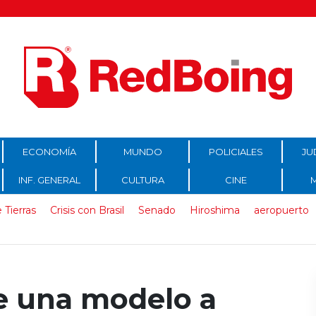
ECONOMÍA
MUNDO
POLICIALES
JU
INF. GENERAL
CULTURA
CINE
 Tierras
Crisis con Brasil
Senado
Hiroshima
aeropuerto
e una modelo a