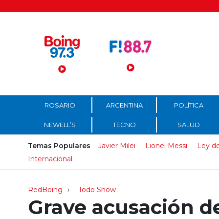
Menú Principal
ROSARIO
ARGENTINA
POLÍTICA
NEWELL’S
TECNO
SALUD
Temas Populares
Javier Milei
Lionel Messi
Ley de
Internacional
RedBoing
Todo Show
Grave acusación d