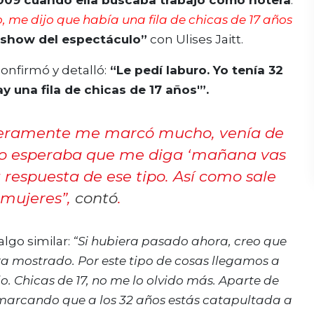
2009 cuando ella buscaba trabajo como notera
.
me dijo que había una fila de chicas de 17 años
 show del espectáculo”
con Ulises Jaitt.
 confirmó y detalló:
“Le pedí laburo. Yo tenía 32
y una fila de chicas de 17 años'”.
nceramente me marcó mucho, venía de
co esperaba que me diga ‘mañana vas
 respuesta de ese tipo. Así como sale
s mujeres”
,
contó
.
algo similar:
“Si hubiera pasado ahora, creo que
era mostrado. Por este tipo de cosas llegamos a
 Chicas de 17, no me lo olvido más. Aparte de
rcando que a los 32 años estás catapultada a