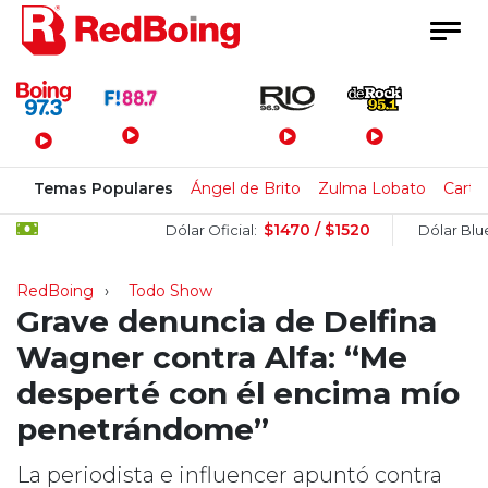
Menú Principal
Temas Populares
Ángel de Brito
Zulma Lobato
Carte
$1470 / $1520
$1
Dólar Oficial:
Dólar Blue:
RedBoing
Todo Show
Grave denuncia de Delfina
Wagner contra Alfa: “Me
desperté con él encima mío
penetrándome”
La periodista e influencer apuntó contra