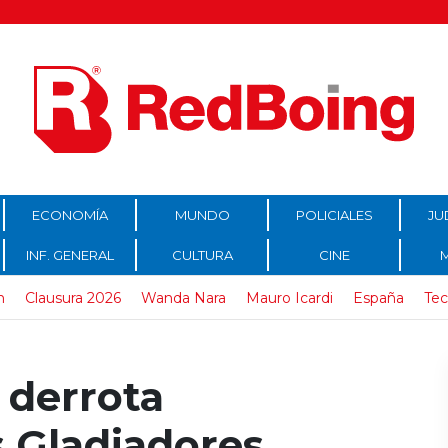
ECONOMÍA
MUNDO
POLICIALES
JU
INF. GENERAL
CULTURA
CINE
n
Clausura 2026
Wanda Nara
Mauro Icardi
España
Tec
 derrota
s Gladiadores