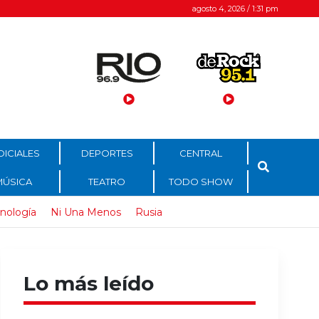
agosto 4, 2026 / 1:31 pm
DICIALES
DEPORTES
CENTRAL
MÚSICA
TEATRO
TODO SHOW
nología
Ni Una Menos
Rusia
Lo más leído