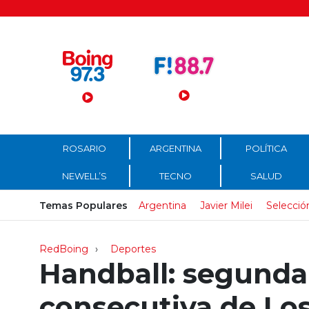
Menú Principal
ROSARIO
ARGENTINA
POLÍTICA
NEWELL’S
TECNO
SALUD
Temas Populares
Argentina
Javier Milei
Selecció
RedBoing
Deportes
Handball: segunda
consecutiva de Lo