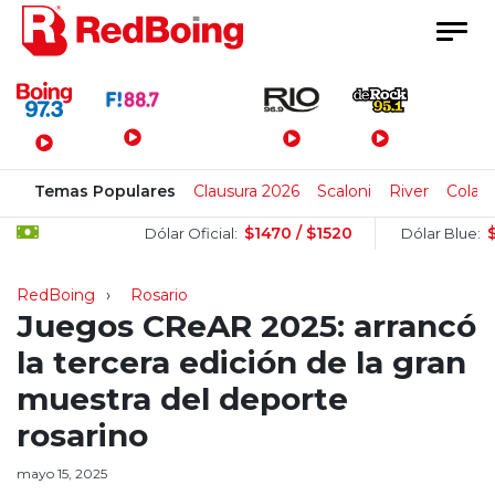
Menú Principal
Temas Populares
Clausura 2026
Scaloni
River
Colapi
$1470 / $1520
$1510 /
Dólar Oficial:
Dólar Blue:
RedBoing
Rosario
Juegos CReAR 2025: arrancó
la tercera edición de la gran
muestra del deporte
rosarino
mayo 15, 2025