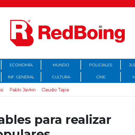
ECONOMÍA
MUNDO
POLICIALES
JU
INF. GENERAL
CULTURA
CINE
si
Pablo Javkin
Claudio Tapia
bles para realizar
opulares