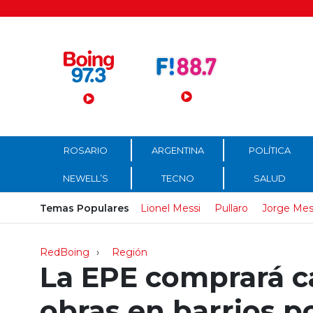
Menú Principal
ROSARIO
ARGENTINA
POLÍTICA
NEWELL’S
TECNO
SALUD
Temas Populares
Lionel Messi
Pullaro
Jorge Mes
RedBoing
Región
La EPE comprará ca
obras en barrios p