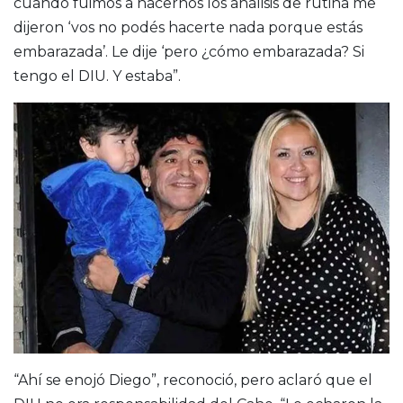
cuando fuimos a hacernos los análisis de rutina me
dijeron ‘vos no podés hacerte nada porque estás
embarazada’. Le dije ‘pero ¿cómo embarazada? Si
tengo el DIU. Y estaba”.
“Ahí se enojó Diego”, reconoció, pero aclaró que el