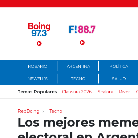
Menú Principal
ROSARIO
ARGENTINA
POLÍTICA
NEWELL’S
TECNO
SALUD
Temas Populares
Clausura 2026
Scaloni
River
RedBoing
Tecno
Los mejores memes
electoral en Argen