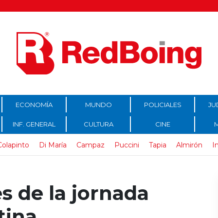
ECONOMÍA
MUNDO
POLICIALES
JU
INF. GENERAL
CULTURA
CINE
Colapinto
Di María
Campaz
Puccini
Tapia
Almirón
I
 de la jornada
tina