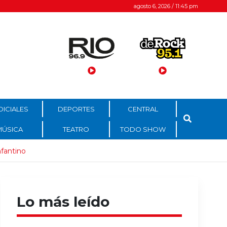
agosto 6, 2026 / 11:45 pm
DICIALES
DEPORTES
CENTRAL
MÚSICA
TEATRO
TODO SHOW
nfantino
Lo más leído