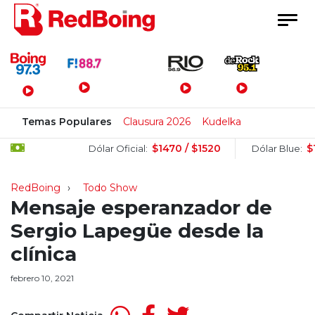
Menú Principal
Temas Populares
Clausura 2026
Kudelka
$1470 / $1520
$1505
Dólar Oficial:
Dólar Blue:
RedBoing
Todo Show
Mensaje esperanzador de
Sergio Lapegüe desde la
clínica
febrero 10, 2021