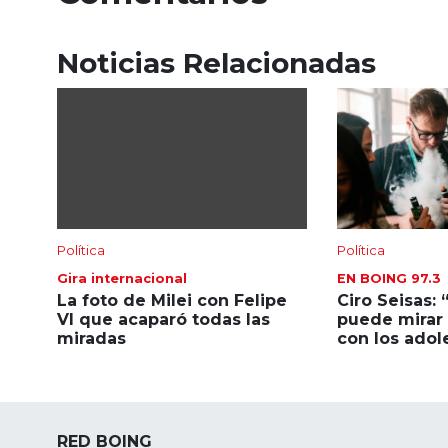
Noticias Relacionadas
Política
Política
Gira internacional
EN BOING 97.3
La foto de Milei con Felipe
Ciro Seisas: 
VI que acaparó todas las
puede mirar 
miradas
con los adol
RED BOING