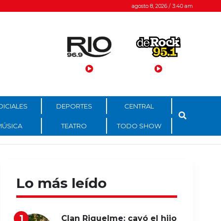
agosto 8, 2026 / 3:40 am
DICIALES
DEPORTES
CENTRAL
MÚSICA
TEATRO
TODO SHOW
Lo más leído
Clan Riquelme: cayó el hijo