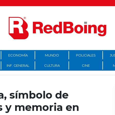
ECONOMÍA
MUNDO
POLICIALES
JU
INF. GENERAL
CULTURA
CINE
a, símbolo de
 y memoria en