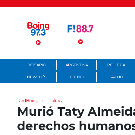
Menú Principal
ROSARIO
ARGENTINA
POLÍTICA
NEWELL’S
TECNO
SALUD
RedBoing
Política
Murió Taty Almeid
derechos humanos