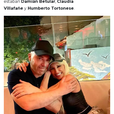
estaban
Damián Betular
,
Claudia
Villafañe
y
Humberto Tortonese
.