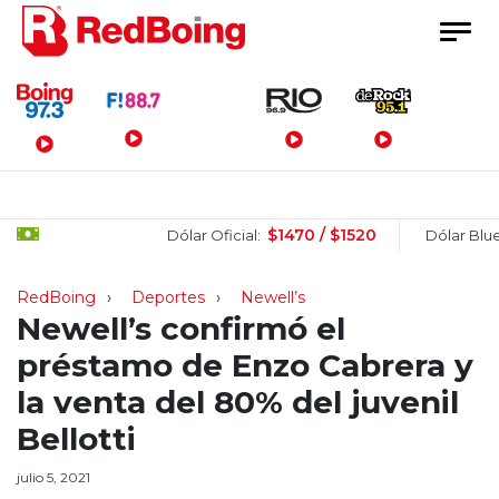
Menú Principal
$1470 / $1520
$15
Dólar Oficial:
Dólar Blue:
RedBoing
Deportes
Newell’s
Newell’s confirmó el
préstamo de Enzo Cabrera y
la venta del 80% del juvenil
Bellotti
julio 5, 2021