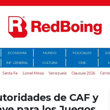
ECONOMÍA
MUNDO
POLICIALES
JU
INF. GENERAL
CULTURA
CINE
Santa Fe
Lionel Messi
Venezuela
Clausura 2026
Centr
autoridades de CAF y
ave para los Juegos