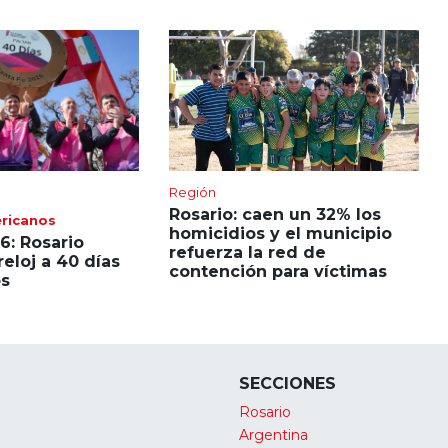
Región
Rosario: caen un 32% los
ricanos
homicidios y el municipio
6: Rosario
refuerza la red de
reloj a 40 días
contención para víctimas
os
SECCIONES
Rosario
Argentina