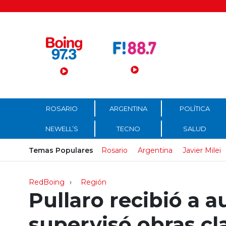
Menú Principal
ROSARIO
ARGENTINA
POLÍTICA
NEWELL’S
TECNO
SALUD
Temas Populares
Rosario
Argentina
Javier Milei
RedBoing
Región
Pullaro recibió a 
supervisó obras cl