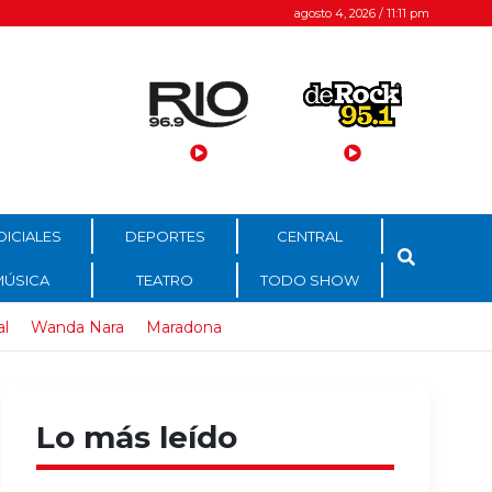
agosto 4, 2026 / 11:11 pm
DICIALES
DEPORTES
CENTRAL
MÚSICA
TEATRO
TODO SHOW
al
Wanda Nara
Maradona
Lo más leído