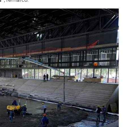
s”
, remarcó.