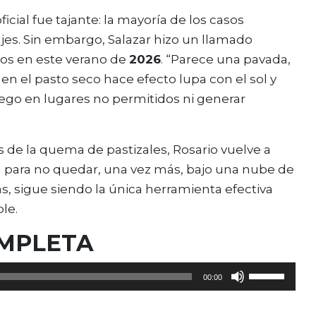
ficial fue tajante: la mayoría de los casos
itajes. Sin embargo, Salazar hizo un llamado
nos en este verano de
2026
. “Parece una pavada,
a en el pasto seco hace efecto lupa con el sol y
ego en lugares no permitidos ni generar
 de la quema de pastizales, Rosario vuelve a
 para no quedar, una vez más, bajo una nube de
as, sigue siendo la única herramienta efectiva
le.
OMPLETA
Utiliza
00:00
las
teclas