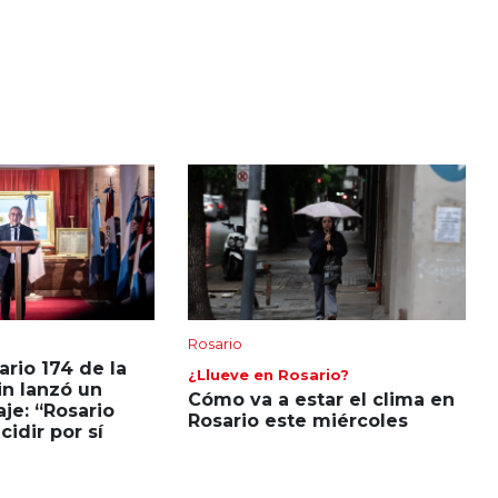
de
flecha
arriba/abajo
para
aumentar
o
disminuir
el
volumen.
Rosario
ario 174 de la
¿Llueve en Rosario?
in lanzó un
Cómo va a estar el clima en
je: “Rosario
Rosario este miércoles
idir por sí