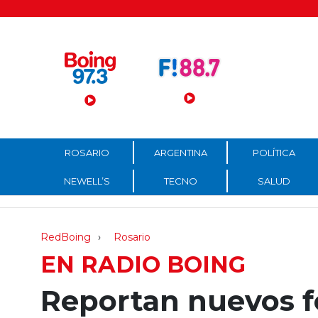
Menú Principal
ROSARIO
ARGENTINA
POLÍTICA
NEWELL’S
TECNO
SALUD
RedBoing
Rosario
EN RADIO BOING
Reportan nuevos f