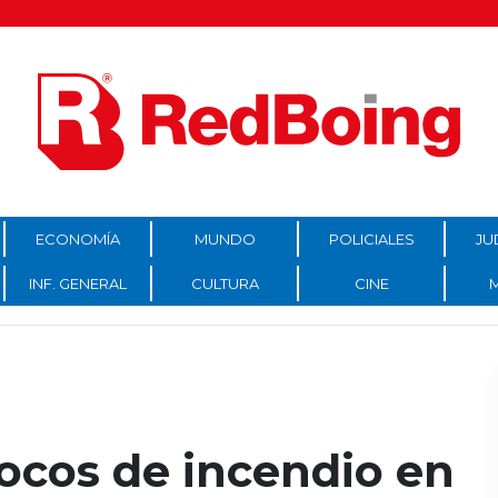
ECONOMÍA
MUNDO
POLICIALES
JU
INF. GENERAL
CULTURA
CINE
ocos de incendio en