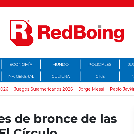
ECONOMÍA
MUNDO
POLICIALES
JU
INF. GENERAL
CULTURA
CINE
2026
Juegos Suramericanos 2026
Jorge Messi
Pablo Javki
es de bronce de las
El Círculo