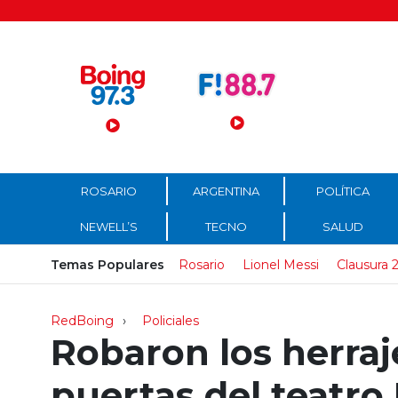
Menú Principal
ROSARIO
ARGENTINA
POLÍTICA
NEWELL’S
TECNO
SALUD
Temas Populares
Rosario
Lionel Messi
Clausura 
RedBoing
Policiales
Robaron los herraj
puertas del teatro 