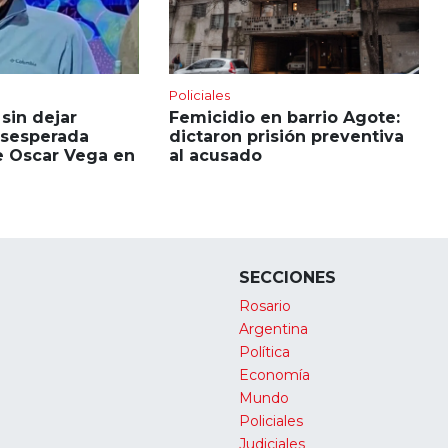
Policiales
sin dejar
Femicidio en barrio Agote:
desesperada
dictaron prisión preventiva
 Oscar Vega en
al acusado
SECCIONES
Rosario
Argentina
Política
Economía
Mundo
Policiales
Judiciales