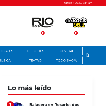
agosto 7, 2026 / 6:14 am
DICIALES
DEPORTES
CENTRAL
MÚSICA
TEATRO
TODO SHOW
Lo más leído
Balacera en Rosario: dos