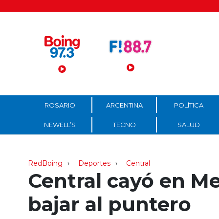
Menú Principal
ROSARIO
ARGENTINA
POLÍTICA
NEWELL’S
TECNO
SALUD
RedBoing
Deportes
Central
Central cayó en M
bajar al puntero