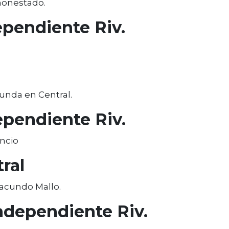
amonestado.
pendiente Riv.
gunda en Central.
pendiente Riv.
encio
ral
Facundo Mallo.
ndependiente Riv.