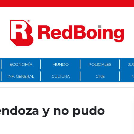
ECONOMÍA
MUNDO
POLICIALES
JU
INF. GENERAL
CULTURA
CINE
endoza y no pudo