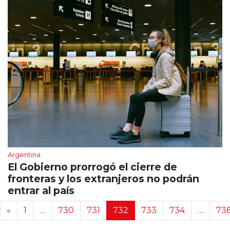
Argentina
El Gobierno prorrogó el cierre de
fronteras y los extranjeros no podrán
entrar al país
Navegación de noticias
«
1
…
730
731
732
733
734
…
73