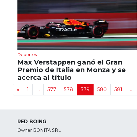
Deportes
Max Verstappen ganó el Gran
Premio de Italia en Monza y se
acerca al título
Navegación de noticias
«
1
…
577
578
579
580
581
…
RED BOING
Owner BONITA SRL