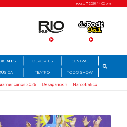
agosto 7, 2026 / 4:02 pm
DICIALES
DEPORTES
CENTRAL
MÚSICA
TEATRO
TODO SHOW
uramericanos 2026
Desaparición
Narcotráfico