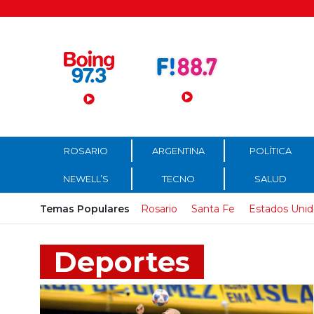
Menú Principal
ROSARIO
ARGENTINA
POLÍTICA
NEWELL’S
TECNO
SALUD
Temas Populares
Rosario
Santa Fe
Estados Unid
Deportes