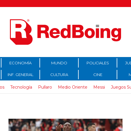
ECONOMÍA
MUNDO
POLICIALES
JU
INF. GENERAL
CULTURA
CINE
os
Tecnología
Pullaro
Medio Oriente
Messi
Juegos S