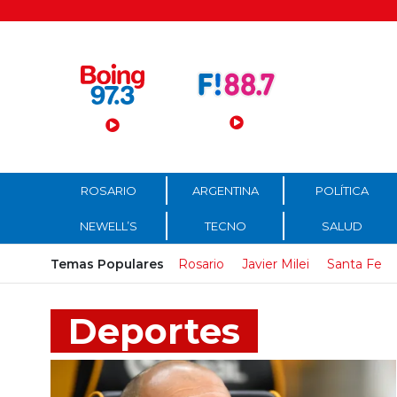
Menú Principal
ROSARIO
ARGENTINA
POLÍTICA
NEWELL’S
TECNO
SALUD
Temas Populares
Rosario
Javier Milei
Santa Fe
Deportes