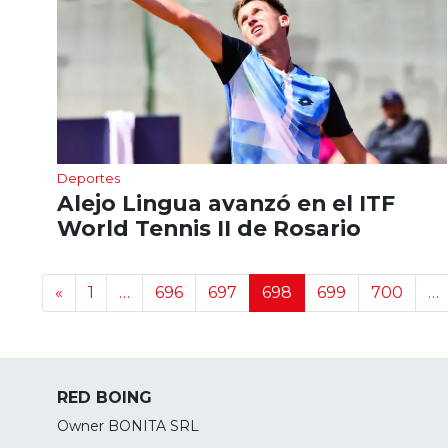
Deportes
Alejo Lingua avanzó en el ITF
World Tennis II de Rosario
Navegación de noticias
«
1
…
696
697
698
699
700
…
RED BOING
Owner BONITA SRL