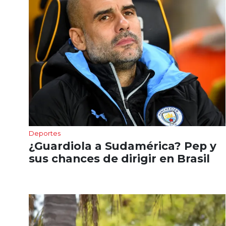
Deportes
¿Guardiola a Sudamérica? Pep y
sus chances de dirigir en Brasil