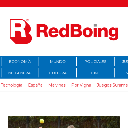
ECONOMÍA
MUNDO
POLICIALES
JU
INF. GENERAL
CULTURA
CINE
Tecnología
España
Malvinas
Flor Vigna
Juegos Surame