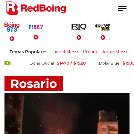
Menú Principal
Temas Populares
Lionel Messi
Pullaro
Jorge Messi
$1470 / $1520
$1505 / $1525
Dólar Oficial:
Dólar Blue:
Rosario