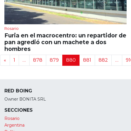
Rosario
Furia en el macrocentro: un repartidor de
pan agredió con un machete a dos
hombres
Navegación de noticias
«
1
…
878
879
880
881
882
…
91
RED BOING
Owner BONITA SRL
SECCIONES
Rosario
Argentina