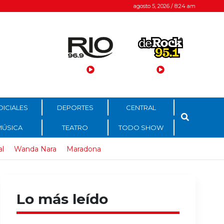
agosto 5, 2026 / 8:24 am
DICIALES
DEPORTES
CENTRAL
MÚSICA
TEATRO
TODO SHOW
al
Wanda Nara
Maradona
Lo más leído