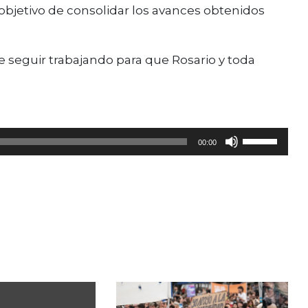
 objetivo de consolidar los avances obtenidos
e seguir trabajando para que Rosario y toda
Utiliza
00:00
las
teclas
de
flecha
arriba/abajo
para
aumentar
o