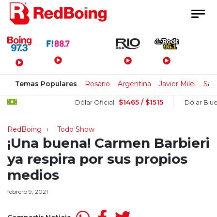
Menú Principal
Temas Populares
Rosario
Argentina
Javier Milei
San
$1465 / $1515
$1
Dólar Oficial:
Dólar Blue:
RedBoing
Todo Show
¡Una buena! Carmen Barbieri
ya respira por sus propios
medios
febrero 9, 2021