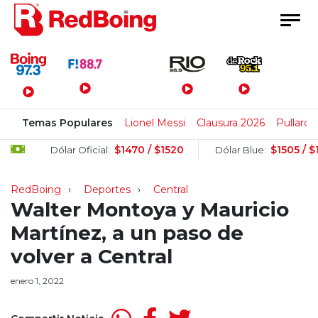
Menú Principal
Temas Populares
Lionel Messi
Clausura 2026
Pullaro
$1470 / $1520
$1505 / $1525
Dólar Oficial:
Dólar Blue:
RedBoing
Deportes
Central
Walter Montoya y Mauricio
Martínez, a un paso de
volver a Central
enero 1, 2022