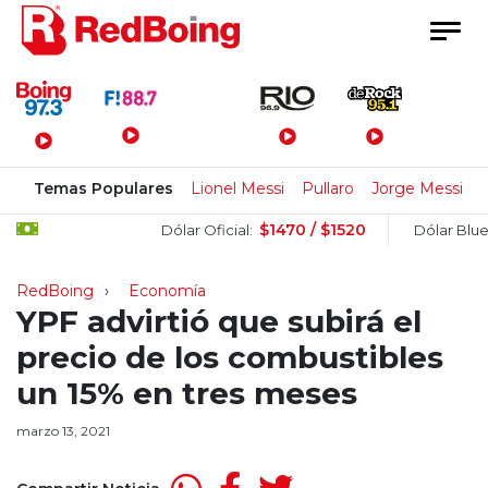
Menú Principal
Temas Populares
Lionel Messi
Pullaro
Jorge Messi
C
$1470 / $1520
$1
Dólar Oficial:
Dólar Blue:
RedBoing
Economía
YPF advirtió que subirá el
precio de los combustibles
un 15% en tres meses
marzo 13, 2021