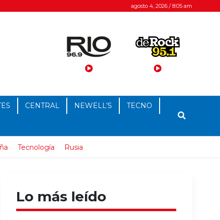
agosto 4, 2026 / 8:05 am
TES
CENTRAL
NEWELL’S
TECNO
ña
Tecnología
Rusia
Lo más leído