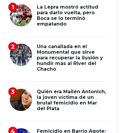
La Lepra mostró actitud
para darlo vuelta, pero
Boca se lo terminó
empatando
Una canallada en el
Monumental que sirve
para recuperar la ilusión y
hundir más al River del
Chacho
Quién era Mailén Antonich,
la joven víctima de un
brutal femicidio en Mar
del Plata
Femicidio en Barrio Agote: