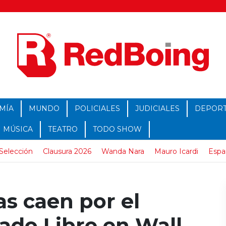
MÍA
MUNDO
POLICIALES
JUDICIALES
DEPOR
MÚSICA
TEATRO
TODO SHOW
Selección
Clausura 2026
Wanda Nara
Mauro Icardi
Espa
s caen por el
do Libre en Wall