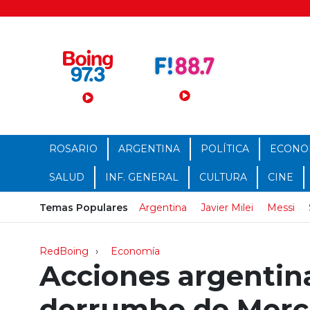
Menú Principal
ROSARIO
ARGENTINA
POLÍTICA
ECONO
SALUD
INF. GENERAL
CULTURA
CINE
Temas Populares
Argentina
Javier Milei
Messi
RedBoing
Economía
Acciones argentina
derrumbe de Merca