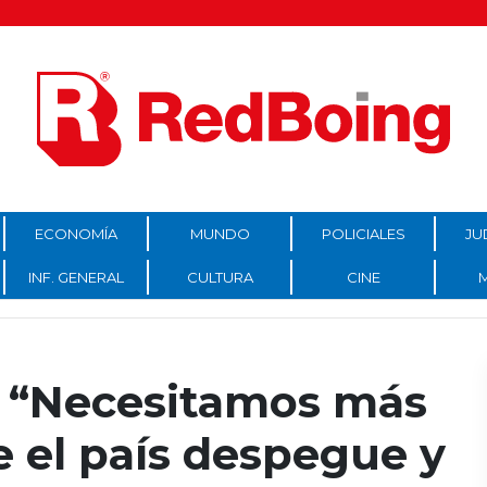
ECONOMÍA
MUNDO
POLICIALES
JU
INF. GENERAL
CULTURA
CINE
i: “Necesitamos más
 el país despegue y