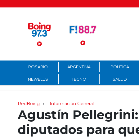
Menú Principal
ROSARIO
ARGENTINA
POLÍTICA
NEWELL’S
TECNO
SALUD
RedBoing
Información General
Agustín Pellegrin
diputados para que