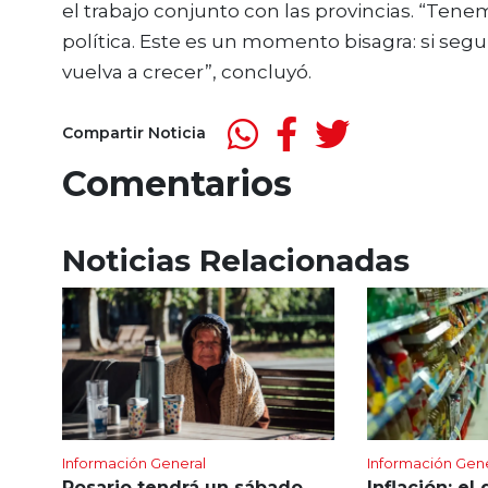
el trabajo conjunto con las provincias. “Tenem
política. Este es un momento bisagra: si seg
vuelva a crecer”, concluyó.
Compartir Noticia
Comentarios
Noticias Relacionadas
Información General
Información Gen
Rosario tendrá un sábado
Inflación: el 