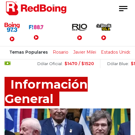
Menú Principal
Temas Populares
Rosario
Javier Milei
Estados Unidos
$1470 / $1520
$1505 / 
Dólar Oficial:
Dólar Blue:
Información
General