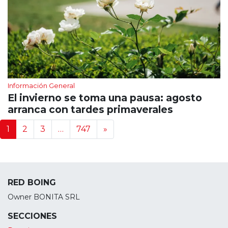
Información General
El invierno se toma una pausa: agosto
arranca con tardes primaverales
Navegación de noticias
1
2
3
…
747
»
RED BOING
Owner BONITA SRL
SECCIONES