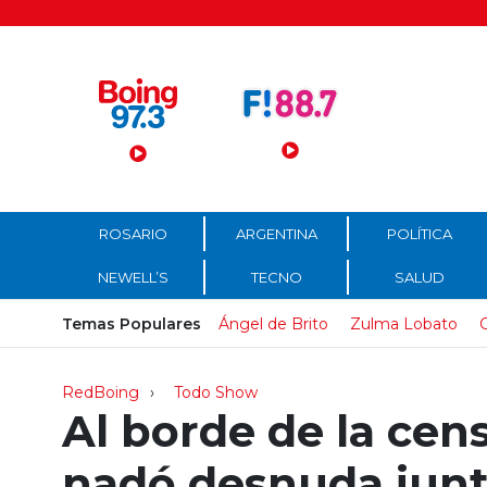
Menú Principal
ROSARIO
ARGENTINA
POLÍTICA
NEWELL’S
TECNO
SALUD
Temas Populares
Ángel de Brito
Zulma Lobato
C
RedBoing
Todo Show
Al borde de la cen
nadó desnuda junt