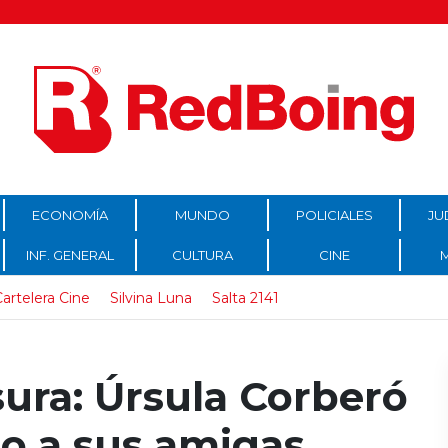
ECONOMÍA
MUNDO
POLICIALES
JU
INF. GENERAL
CULTURA
CINE
artelera Cine
Silvina Luna
Salta 2141
sura: Úrsula Corberó
o a sus amigas