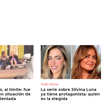
Todo Show
 al límite: fue
La serie sobre Silvina Luna
n situación de
ya tiene protagonista: quién
rientada
es la elegida