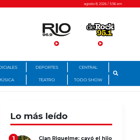
agosto 8, 2026 / 5:56 am
DICIALES
DEPORTES
CENTRAL
MÚSICA
TEATRO
TODO SHOW
Lo más leído
Clan Riquelme: cayó el hijo