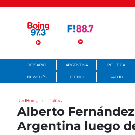
Menú Principal
ROSARIO
ARGENTINA
POLÍTICA
NEWELL’S
TECNO
SALUD
RedBoing
Política
Alberto Fernández
Argentina luego de