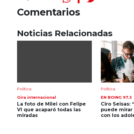
Comentarios
Noticias Relacionadas
Política
Política
Gira internacional
EN BOING 97.3
La foto de Milei con Felipe
Ciro Seisas: 
VI que acaparó todas las
puede mirar 
miradas
con los adol