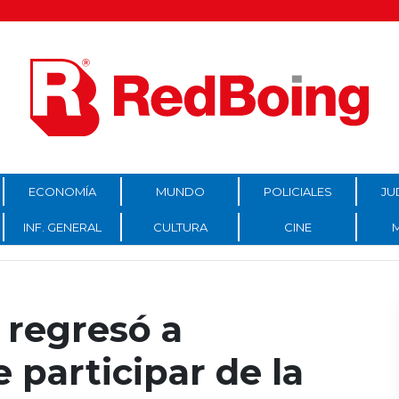
ECONOMÍA
MUNDO
POLICIALES
JU
INF. GENERAL
CULTURA
CINE
 regresó a
 participar de la