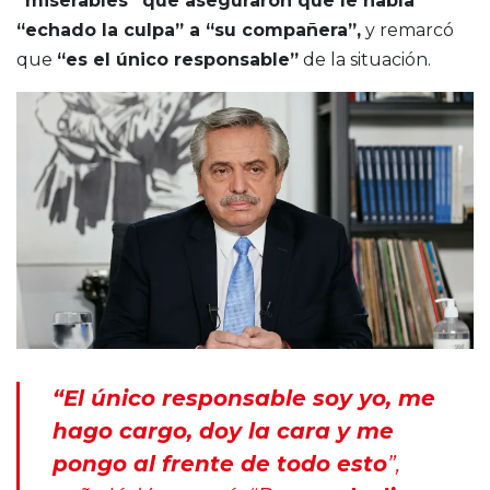
“miserables” que aseguraron que le había
“echado la culpa” a “su compañera”,
y remarcó
que
“es el único responsable”
de la situación.
“El único responsable soy yo, me
hago cargo, doy la cara y me
pongo al frente de todo esto
”,