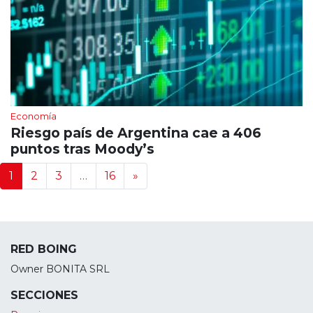
Economía
Riesgo país de Argentina cae a 406
puntos tras Moody’s
Navegación de noticias
1
2
3
…
16
»
RED BOING
Owner BONITA SRL
SECCIONES