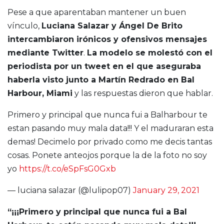
Pese a que aparentaban mantener un buen
vínculo,
Luciana Salazar y Ángel De Brito
intercambiaron irónicos y ofensivos mensajes
mediante Twitter
.
La modelo se molestó con el
periodista por un tweet en el que aseguraba
haberla visto junto a Martín Redrado en Bal
Harbour, Miami
y las respuestas dieron que hablar.
Primero y principal que nunca fui a Balharbour te
estan pasando muy mala data!!! Y el maduraran esta
demas! Decimelo por privado como me decis tantas
cosas. Ponete anteojos porque la de la foto no soy
yo
https://t.co/eSpFsG0Gxb
— luciana salazar (@lulipop07)
January 29, 2021
“¡¡¡Primero y principal que nunca fui a Bal