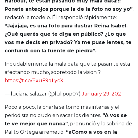
Harbour, te están pasando muy mala data!!!
Ponete anteojos porque la de la foto no soy yo”
,
redactó la modelo. Él respondió rápidamente:
“Jajajaja, es una foto para ilustrar Reina Isabel.
¿Qué querés que te diga en público? ¿Lo que
vos me decís en privado? Ya me puse lentes, te
confundí con la fuente de piedra”.
Indudablemente la mala data que te pasan te esta
afectando mucho, sobretodo la vision ?
https://t.co/ExuF9qLycX
— luciana salazar (@lulipop07)
January 29, 2021
Poco a poco, la charla se tornó más intensa y el
periodista no dudo en sacar los dientes.
“A vos se
te ve mejor que nunca”
, pronunció y la sobrina de
Palito Ortega arremetió:
“¡¡Como a vos en la