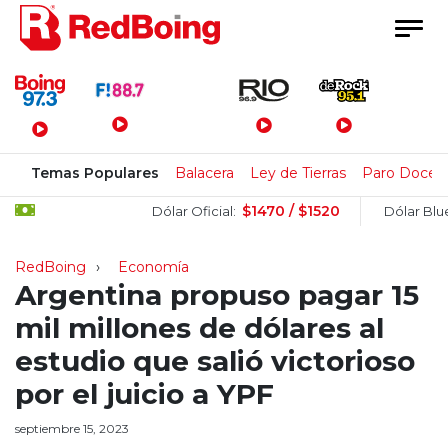
Menú Principal
Temas Populares
Balacera
Ley de Tierras
Paro Docen
$1470 / $1520
$1
Dólar Oficial:
Dólar Blue:
RedBoing
Economía
Argentina propuso pagar 15
mil millones de dólares al
estudio que salió victorioso
por el juicio a YPF
septiembre 15, 2023