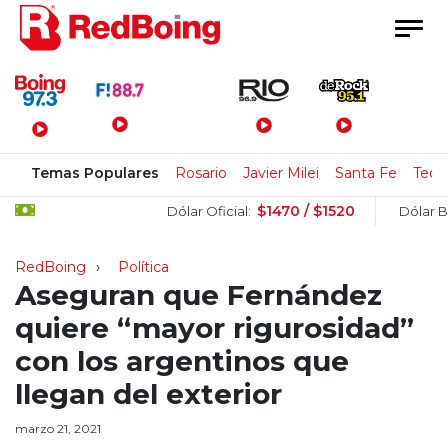
Menú Principal
Temas Populares
Rosario
Javier Milei
Santa Fe
Tecn
$1470 / $1520
Dólar Oficial:
Dólar Blue:
RedBoing
Política
Aseguran que Fernández
quiere “mayor rigurosidad”
con los argentinos que
llegan del exterior
marzo 21, 2021