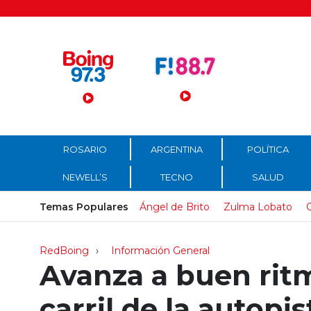
Menú Principal
ROSARIO
ARGENTINA
POLÍTICA
NEWELL’S
TECNO
SALUD
Temas Populares
Ángel de Brito
Zulma Lobato
C
RedBoing
Información General
Avanza a buen ritm
carril de la autopi