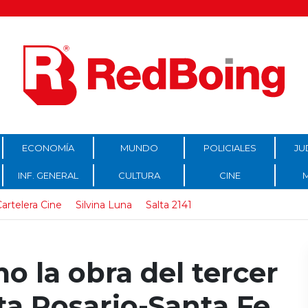
ECONOMÍA
MUNDO
POLICIALES
JU
INF. GENERAL
CULTURA
CINE
artelera Cine
Silvina Luna
Salta 2141
o la obra del tercer
sta Rosario-Santa Fe