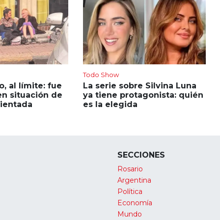
Todo Show
 al límite: fue
La serie sobre Silvina Luna
n situación de
ya tiene protagonista: quién
rientada
es la elegida
SECCIONES
Rosario
Argentina
Política
Economía
Mundo