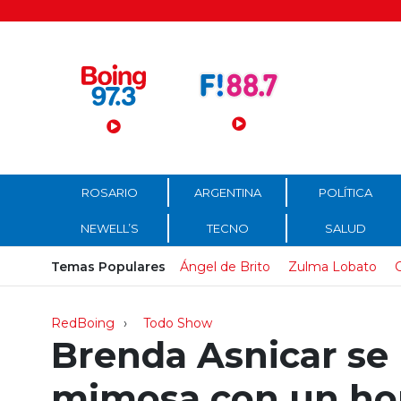
Menú Principal
ROSARIO
ARGENTINA
POLÍTICA
NEWELL’S
TECNO
SALUD
Temas Populares
Ángel de Brito
Zulma Lobato
C
RedBoing
Todo Show
Brenda Asnicar se
mimosa con un ho