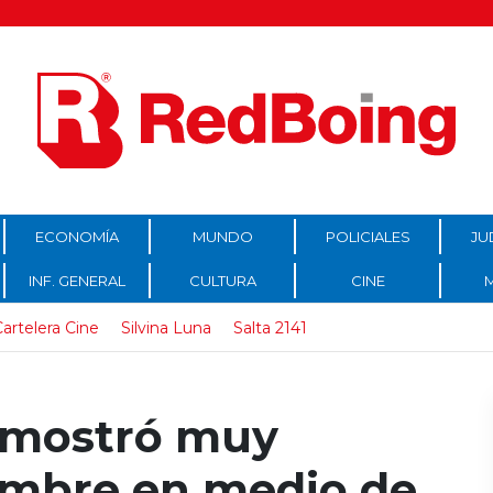
ECONOMÍA
MUNDO
POLICIALES
JU
INF. GENERAL
CULTURA
CINE
artelera Cine
Silvina Luna
Salta 2141
 mostró muy
mbre en medio de