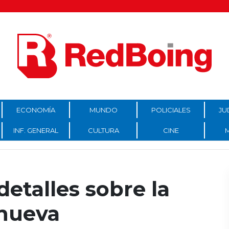
ECONOMÍA
MUNDO
POLICIALES
JU
INF. GENERAL
CULTURA
CINE
etalles sobre la
anueva