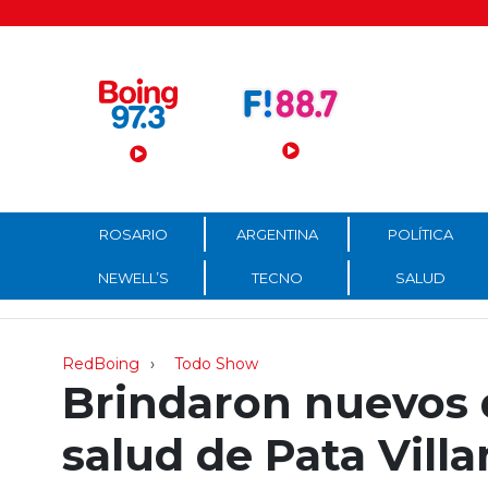
Menú Principal
ROSARIO
ARGENTINA
POLÍTICA
NEWELL’S
TECNO
SALUD
RedBoing
Todo Show
Brindaron nuevos d
salud de Pata Vill