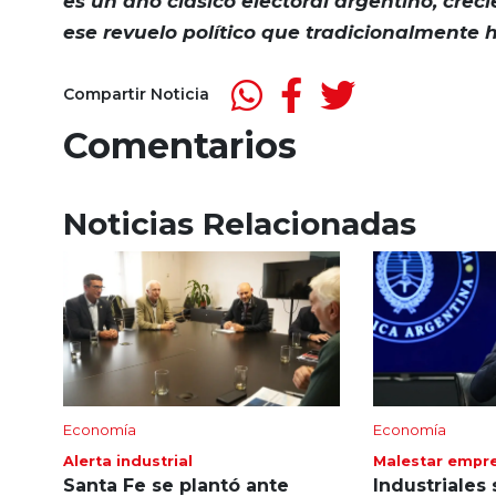
es un año clásico electoral argentino, creci
ese revuelo político que tradicionalmente 
Compartir Noticia
Comentarios
Noticias Relacionadas
Economía
Economía
Alerta industrial
Malestar empre
Santa Fe se plantó ante
Industriales