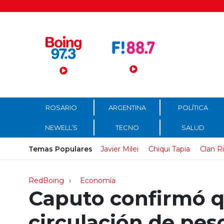
Menú Principal
ROSARIO
ARGENTINA
POLÍTICA
NEWELL’S
TECNO
SALUD
Temas Populares
Javier Milei
Chiqui Tapia
Clan R
RedBoing
Economía
Caputo confirmó qu
circulación de pes