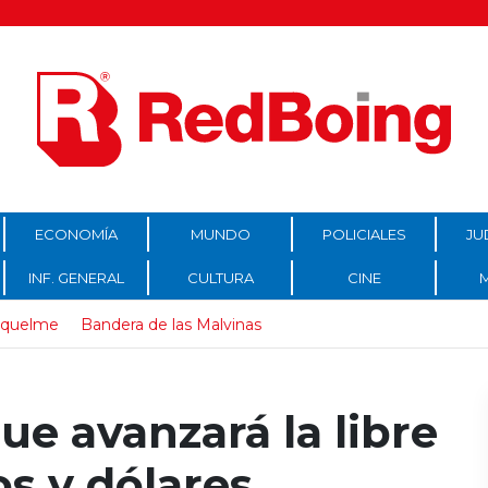
ECONOMÍA
MUNDO
POLICIALES
JU
INF. GENERAL
CULTURA
CINE
iquelme
Bandera de las Malvinas
e avanzará la libre
os y dólares