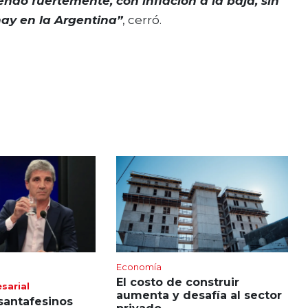
endo fuertemente, con inflación a la baja, sin
hay en la Argentina”
, cerró.
Economía
El costo de construir
sarial
aumenta y desafía al sector
 santafesinos