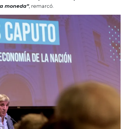
 la moneda”
, remarcó.