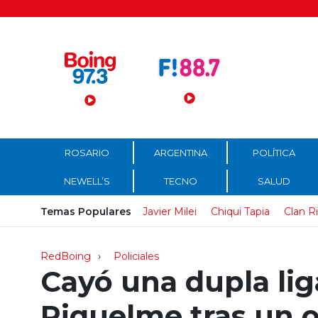
Menú Principal
ROSARIO
ARGENTINA
POLÍTICA
NEWELL’S
TECNO
SALUD
Temas Populares
Javier Milei
Chiqui Tapia
Clan R
RedBoing
Policiales
Cayó una dupla lig
Riquelme tras un o