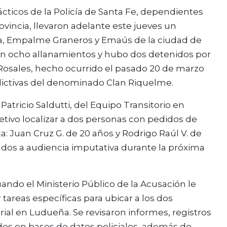
tácticos de la Policía de Santa Fe, dependientes
rovincia, llevaron adelante este jueves un
ña, Empalme Graneros y Emaús de la ciudad de
ron ocho allanamientos y hubo dos detenidos por
 Rosales, hecho ocurrido el pasado 20 de marzo
elictivas del denominado Clan Riquelme.
Patricio Saldutti, del Equipo Transitorio en
tivo localizar a dos personas con pedidos de
ta: Juan Cruz G. de 20 años y Rodrigo Raúl V. de
ados a audiencia imputativa durante la próxima
ando el Ministerio Público de la Acusación le
r tareas específicas para ubicar a los dos
ial en Ludueña. Se revisaron informes, registros
dos en bases de datos policiales, además de