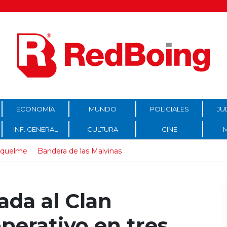
ECONOMÍA
MUNDO
POLICIALES
JU
INF. GENERAL
CULTURA
CINE
iquelme
Bandera de las Malvinas
ada al Clan
perativo en tres