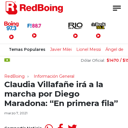
Menú Principal
Temas Populares
Javier Milei
Lionel Messi
Ángel de B
$1470 / $1520
Dólar Oficial:
RedBoing
Información General
Claudia Villafañe irá a la
marcha por Diego
Maradona: “En primera fila”
marzo 7, 2021