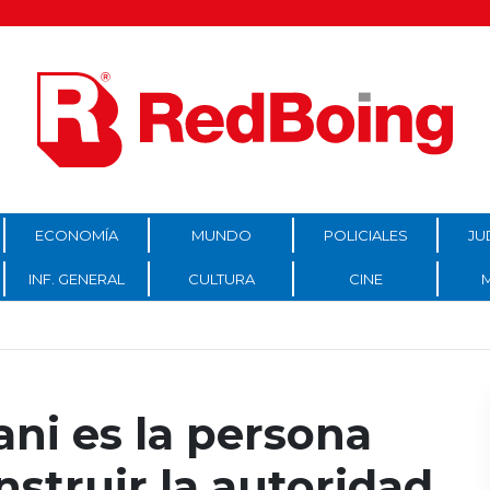
ECONOMÍA
MUNDO
POLICIALES
JU
INF. GENERAL
CULTURA
CINE
ani es la persona
nstruir la autoridad