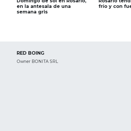
Domingo de sol en Rosario,
Rosario tend
en la antesala de una
frío y con fu
semana gris
RED BOING
Owner BONITA SRL