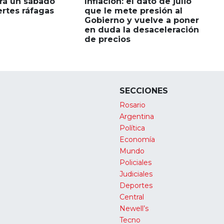
rá un sábado
Inflación: el dato de julio
ertes ráfagas
que le mete presión al
Gobierno y vuelve a poner
en duda la desaceleración
de precios
SECCIONES
Rosario
Argentina
Política
Economía
Mundo
Policiales
Judiciales
Deportes
Central
Newell’s
Tecno