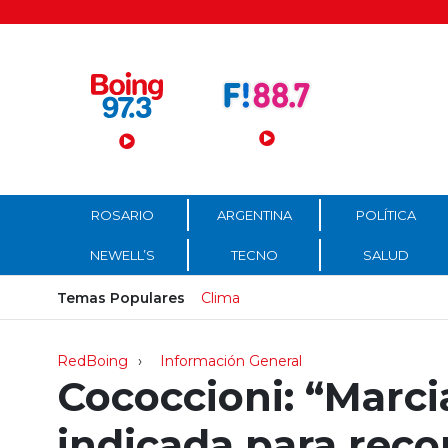
Menú Principal
ROSARIO
ARGENTINA
POLÍTICA
NEWELL’S
TECNO
SALUD
Temas Populares
Clima
RedBoing
Información General
Cococcioni: “Marci
indicada para reco