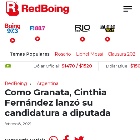
Menú Principal
Temas Populares
Rosario
Lionel Messi
Clausura 2026
$1470 / $1520
$1505 / 
Dólar Oficial:
Dólar Blue:
RedBoing
Argentina
Como Granata, Cinthia
Fernández lanzó su
candidatura a diputada
febrero 8, 2021