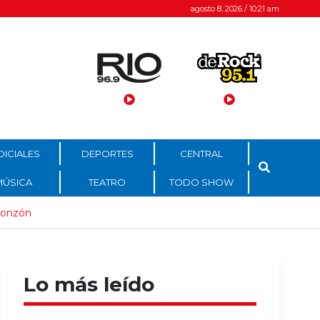
agosto 8, 2026 / 10:21 am
DICIALES
DEPORTES
CENTRAL
MÚSICA
TEATRO
TODO SHOW
Monzón
Lo más leído