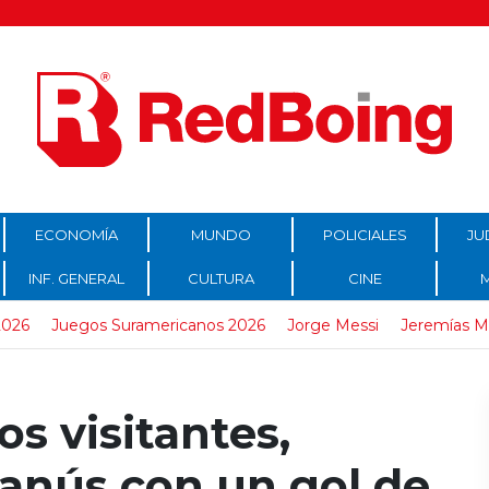
ECONOMÍA
MUNDO
POLICIALES
JU
INF. GENERAL
CULTURA
CINE
2026
Juegos Suramericanos 2026
Jorge Messi
Jeremías 
os visitantes,
Lanús con un gol de