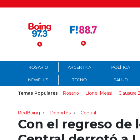
Menú Principal
ROSARIO
ARGENTINA
POLÍTICA
NEWELL’S
TECNO
SALUD
Temas Populares
Rosario
Lionel Messi
Clausura 
RedBoing
Deportes
Central
Con el regreso de l
Central derrotó a 