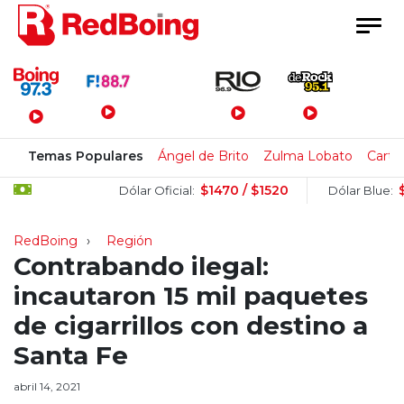
Menú Principal
Temas Populares
Ángel de Brito
Zulma Lobato
Carte
$1470 / $1520
$1510
Dólar Oficial:
Dólar Blue:
RedBoing
Región
Contrabando ilegal:
incautaron 15 mil paquetes
de cigarrillos con destino a
Santa Fe
abril 14, 2021