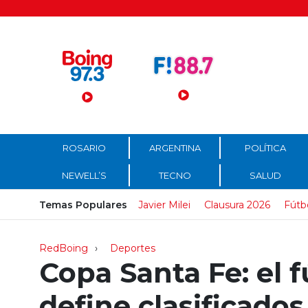
Menú Principal
ROSARIO
ARGENTINA
POLÍTICA
NEWELL’S
TECNO
SALUD
Temas Populares
Javier Milei
Clausura 2026
Fútb
RedBoing
Deportes
Copa Santa Fe: el 
define clasificados