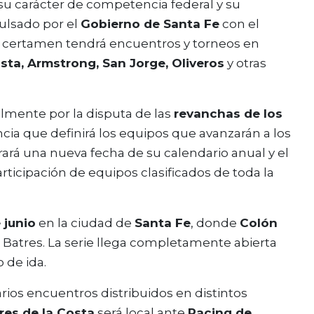
su carácter de competencia federal y su
pulsado por el
Gobierno de Santa Fe
con el
el certamen tendrá encuentros y torneos en
sta, Armstrong, San Jorge, Oliveros
y otras
lmente por la disputa de las
revanchas de los
ancia que definirá los equipos que avanzarán a los
ará una nueva fecha de su calendario anual y el
rticipación de equipos clasificados de toda la
 junio
en la ciudad de
Santa Fe
, donde
Colón
l Batres. La serie llega completamente abierta
 de ida.
arios encuentros distribuidos en distintos
es de la Costa
será local ante
Racing de