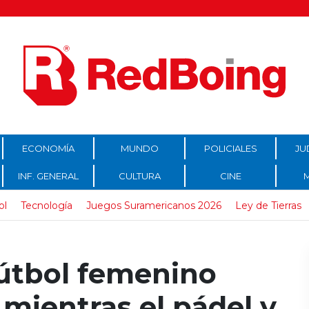
ECONOMÍA
MUNDO
POLICIALES
JU
INF. GENERAL
CULTURA
CINE
ol
Tecnología
Juegos Suramericanos 2026
Ley de Tierras
fútbol femenino
 mientras el pádel y