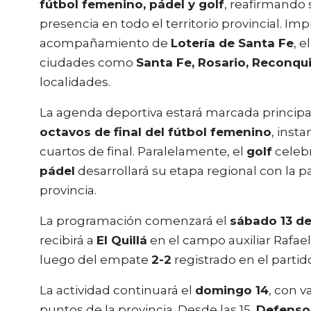
fútbol femenino, pádel y golf
, reafirmando 
presencia en todo el territorio provincial. Im
acompañamiento de
Lotería de Santa Fe
, 
ciudades como
Santa Fe, Rosario, Reconqui
localidades.
La agenda deportiva estará marcada principa
octavos de final del fútbol femenino
, inst
cuartos de final. Paralelamente, el
golf
celebr
pádel
desarrollará su etapa regional con la pa
provincia.
La programación comenzará el
sábado 13 de
recibirá a
El Quillá
en el campo auxiliar Rafae
luego del empate
2-2
registrado en el partido
La actividad continuará el
domingo 14
, con v
puntos de la provincia. Desde las 15,
Defensor