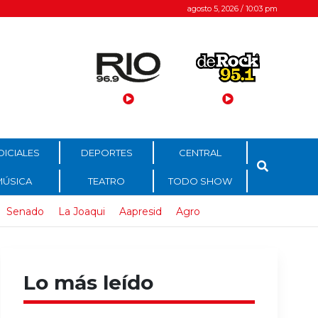
agosto 5, 2026 / 10:03 pm
DICIALES
DEPORTES
CENTRAL
MÚSICA
TEATRO
TODO SHOW
Senado
La Joaqui
Aapresid
Agro
Lo más leído