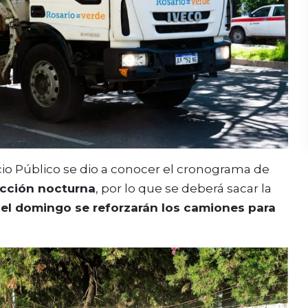
cio Público se dio a conocer el cronograma de
lección nocturna
, por lo que se deberá sacar la
 del domingo se reforzarán los camiones para