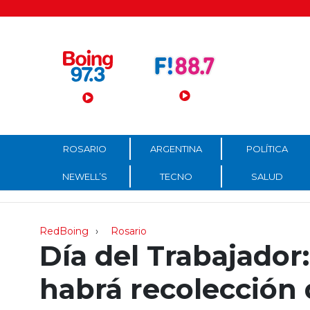
Menú Principal
ROSARIO
ARGENTINA
POLÍTICA
NEWELL’S
TECNO
SALUD
RedBoing
Rosario
Día del Trabajador
habrá recolección 