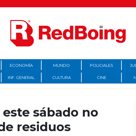
ECONOMÍA
MUNDO
POLICIALES
JU
INF. GENERAL
CULTURA
CINE
: este sábado no
de residuos